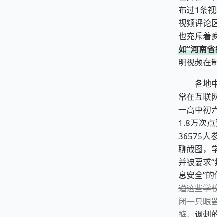
布过1条
视频评论
也充斥着
如“河南省
明视频在
各地中学
常在互联
一高中初六
1.8万次
36575
聊截图，
并被要求“
息安全”的
道这些学
闭一只眼
酵。
讽刺