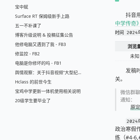
宝中赋
抖音用
Surface RT 保姆级新手上路
中学传奇
五一不补课了
时间 2024
博客升级说明 & 投稿征集公告
他修电脑又遇到了我 - FB3
浏览
修监控 - FB2
未知
电脑是你修坏的吗 - FB1
发稿时，
舆情观察：关于抖音视频“大型纪录片《宝鸡中学传奇》”
关。
Hclass 的前世今生
宝鸡中学更新一体机使用相关说明
微信群聊
通知：
20级学生要毕业了
原
2024
政治寒假
练（#4-