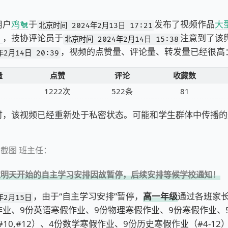
户
鸡🐔
于
发布了视频作品
大
北京时间 2024年2月13日 17:21
》
，技协评论员于
注意到了该
北京时间 2024年2月14日 15:38
，视频的点赞量、评论量、转发量已经很高
年2月14日 20:39
量
点赞
评论
收藏数
1222次
522条
81
该视频已经重新处于私密状态。可能和学生群体中传播的
截图 班主任：
定明天开始的自主学习安排因故暂停，后续安排等候学校通知！
，由于“自主学习安排”暂停，
高一年级
通过各班家长
年2月15日
作业、9份英语寒假作业、9份物理寒假作业、9份寒假作业、
6,#10,#12）、4份数学寒假作业、9份历史寒假作业（#4-1