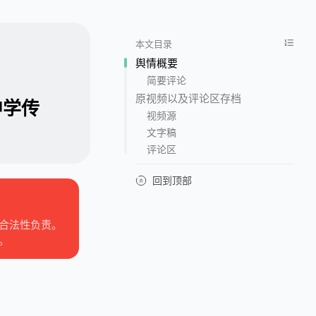
本文目录
舆情概要
简要评论
原视频以及评论区存档
中学传
视频源
文字稿
评论区
回到顶部
合法性负责。
。