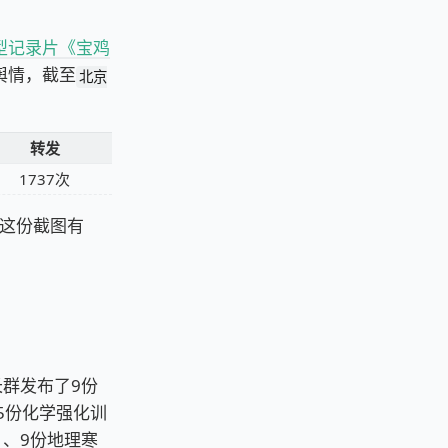
型记录片《宝鸡
舆情，截至
北京
：
转发
1737次
这份截图有
群发布了9份
5份化学强化训
2）、9份地理寒