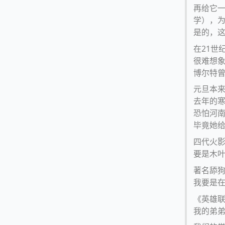
再给它
学），为
是的，
在21世
很难想
博尔特曾
元旦本来
去年的
恐怕河
毕竟她给
四代火
要是木
著名舔
我要是
《英雄
我的弟