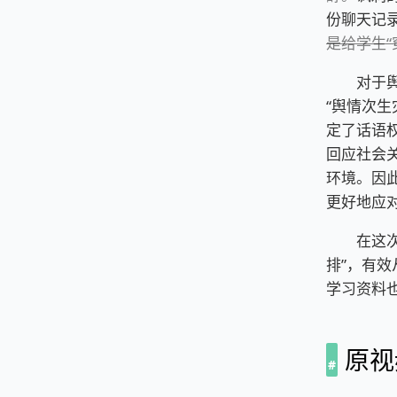
份聊天记
是给学生“
对于舆情
“舆情次生
定了话语
回应社会
环境。因
更好地应
在这次事
排”，有
学习资料
原视