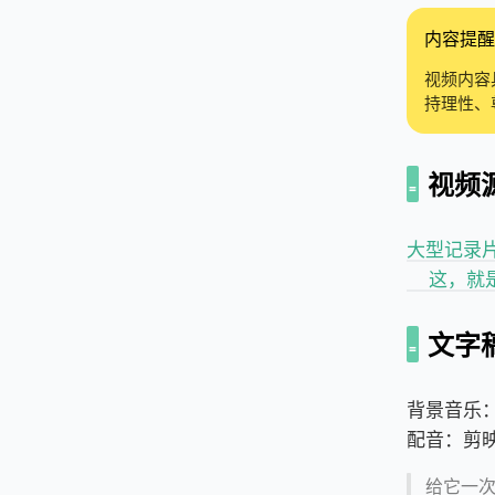
内容提醒
视频内容
持理性、
视频
大型记录片《
这，就
文字
背景音乐
配音：剪映
给它一