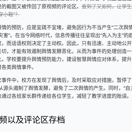
录的截图又被传回了原视频的评论区。
查到了又如何，让学生
穿小鞋”？
的预防，应是宜疏不宜堵，避免因行为不当产生“二次舆情
灾害”。在当今网络时代，信息传播往往呈现出“先入为主”的
权，而话语权则决定了主动权。因此，只有迅速、主动地公开
关切，才能有效遏制舆情发酵恶化，从而为事件的处理创造一
此，学校要提升舆情预防能力，建设智慧舆情应对体系，提升
对各类舆情事件。
件中，校方在发现了舆情后，及时采取应对措施，暂停了
效从源头遏制了舆情发酵，避免了二次舆情的产生。同时，“自
也通过各班家长群传递给各位学生，减轻了教学进度的贻误。
频以及评论区存档