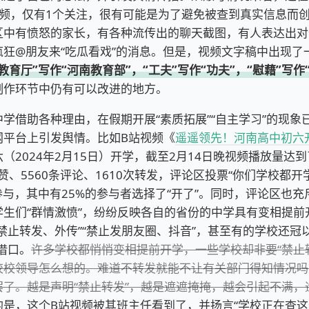
视频，仅有1个关注，很有可能是为了避免被查到真实信息而创
区中有愤怒的家长，有各种流传出的聊天截图，有人表达出对
疯狂@朋友来“吃瓜看戏”的消息。但是，视频文字稿中出现了
教育厅”写作“河南教育部”，“工夫”写作“功夫”，“慰藉”写作
制作环节中仍有可以改进的地方。
借助各种理由，在假期开展“素质拓展”“自主学习”的现象
网平台上引发舆情。比如B站视频《
遥遥领先！河南高中初六
（2024年2月15日）开学，截至2月14日晚视频播放量达到
点赞、5560条评论、1610次转发，评论区投票“你们学校都开
人参与，其中有25%的参与者选择了“开了”。同时，评论区也
学生们“群情激愤”，纷纷反映各自的省份的中学具有变相提前
禁止转发、外传”“禁止发朋友圈、抖音”，甚至有的学校还冠
借口。
许多学校都悄悄变相提前开学，一些学校却非要“禁止
校校领导怎么想的。难道不转发就能不让有关部门得知情况吗
罢了。越是声明“禁止转发”，越是遮遮掩掩，越会引起不满，
的是，这个B站视频被其班主任看到了，并扬言“学校正在查这