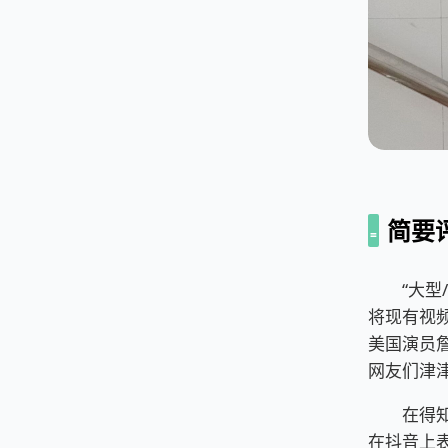
简要
“大型/
将现有视
美国演员
网友们津
在得知有
在抖音上