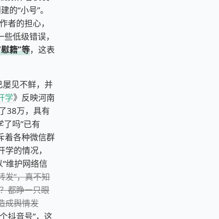
建的“小号”。
作者的担心，
一些低级错误，
“慰籍”等
，这表
已屡见不鲜，并
开学
》反映河南
了38万，具有
学了吗”已有
充斥着各种微信群
开学的情况，
以“维护网络信
转发”，真不知
？都睁一只眼
造成舆情发
个抖音号”，这