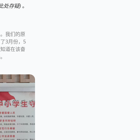
此处存疑)
。
督。我们的原
了3月份，5
该知道在该奋
憾。