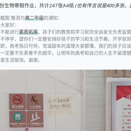
份生物寒假作业，共计247张A4纸
(也有传言说是400多张，
截图 推测为
高二年级
的通知：
长大家好：
不能进行
素质拓展
，孩子们的教育和学习就完全由家长负责监
不停学，望你们一定要安排好孩子的学习和生活节奏。开学就到
在即，高考指日可待，弯道超车的道理大家都懂，我们的孩子应
龄一定要不负青春不负韶华，让明年的高考和自己的人生不留遗
生活愉快。谢谢。