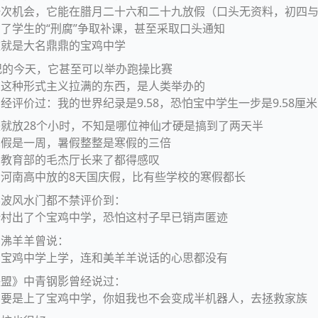
一次机会，它能在腊月二十六和二十九放假（口头无资料，初四
了学生的“刑腐”争取补课，甚至采取口头通知
这就是大名鼎鼎的宝鸡中学
纪的今天，它甚至可以举办跑操比赛
象这种形式主义拉满的东西，是人类举办的
经评价过：我的世界纪录是9.58，恐怕宝中学生一步是9.58厘米
就放28个小时，不知是哪位神仙才硬是搞到了两天半
寒假是一周，暑假整整是寒假的三倍
南教育部的毛杰厅长来了都得感叹
河南高中放的8天国庆假，比有些学校的寒假都长
影波风水门都不禁评价到：
叶村出了个宝鸡中学，恐怕这村子早已销声匿迹
狗沸羊羊曾说：
在宝鸡中学上学，连和美羊羊说话的心思都没有
联盟》中青钢影曾经说过：
弟要是上了宝鸡中学，你姐我也不会变成半机器人，去拯救家族